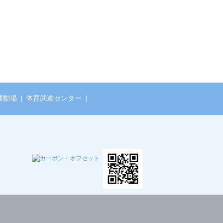
運動場
|
体育武道センター
|