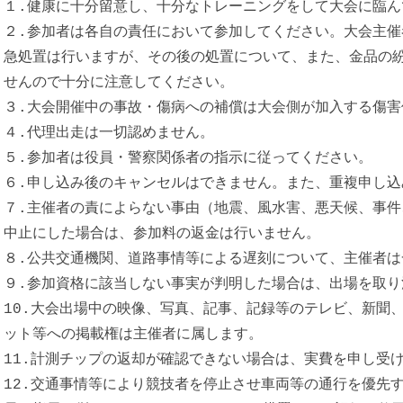
１.健康に十分留意し、十分なトレーニングをして大会に臨ん
２.参加者は各自の責任において参加してください。大会主
急処置は行いますが、その後の処置について、また、金品の
せんので十分に注意してください。
３.大会開催中の事故・傷病への補償は大会側が加入する傷害
４.代理出走は一切認めません。
５.参加者は役員・警察関係者の指示に従ってください。
６.申し込み後のキャンセルはできません。また、重複申し込
７.主催者の責によらない事由（地震、風水害、悪天候、事
中止にした場合は、参加料の返金は行いません。
８.公共交通機関、道路事情等による遅刻について、主催者は
９.参加資格に該当しない事実が判明した場合は、出場を取り
10.大会出場中の映像、写真、記事、記録等のテレビ、新聞
ット等への掲載権は主催者に属します。
11.計測チップの返却が確認できない場合は、実費を申し受
12.交通事情等により競技者を停止させ車両等の通行を優先