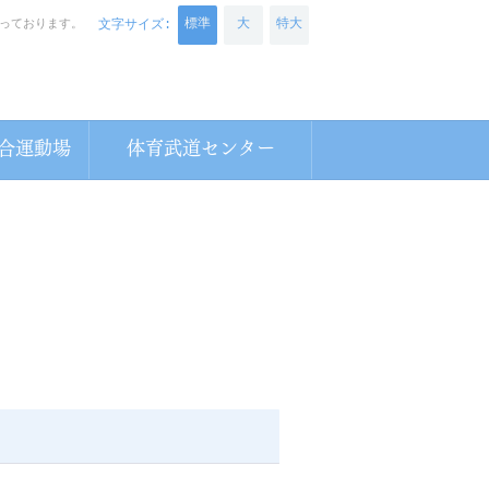
標準
大
特大
っております。
文字サイズ:
合運動場
体育武道センター